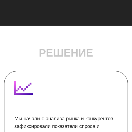
потенциальных клиентов; подготовили
креативы для Яндекс Карт с новыми УТП;
разработали дополнительные документы и
инструкции для команды клуба и
подрядчиков.
На этапе запуска рекламной кампании мы
распределили каналы продвижения,
провели настройки и стартовали кампанию.
Благодаря системной работе с командой
«Двоечки» удалось сохранить активность
даже в несезон и выстроить
стратегическую основу для дальнейшего
роста.
В данном проекте мы также подключались в
рамках pr-деятельности,
разработали
идею перформанса
в рамках
партизанского маркетинга.